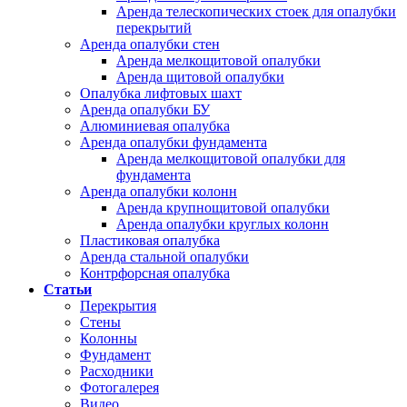
Аренда телескопических стоек для опалубки
перекрытий
Аренда опалубки стен
Аренда мелкощитовой опалубки
Аренда щитовой опалубки
Опалубка лифтовых шахт
Аренда опалубки БУ
Алюминиевая опалубка
Аренда опалубки фундамента
Аренда мелкощитовой опалубки для
фундамента
Аренда опалубки колонн
Аренда крупнощитовой опалубки
Аренда опалубки круглых колонн
Пластиковая опалубка
Аренда стальной опалубки
Контрфорсная опалубка
Статьи
Перекрытия
Стены
Колонны
Фундамент
Расходники
Фотогалерея
Видео