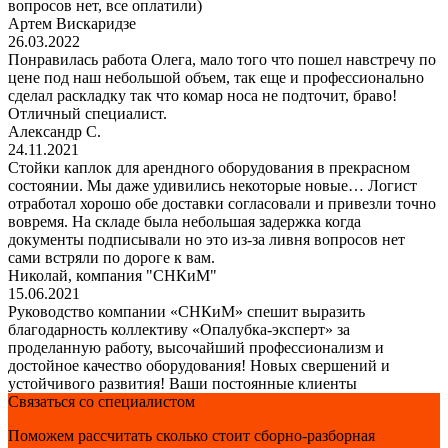
вопросов нет, все оплатили)
Артем Вискаридзе
26.03.2022
Понравилась работа Олега, мало того что пошел навстречу по
цене под наш небольшой объем, так еще и профессионально
сделал раскладку так что комар носа не подточит, браво!
Отличный специалист.
Александр С.
24.11.2021
Стойки каплок для арендного оборудования в прекрасном
состоянии. Мы даже удивились некоторые новые… Логист
отработал хорошо обе доставки согласовали и привезли точно
вовремя. На складе была небольшая задержка когда
документы подписывали но это из-за ливня вопросов нет
сами встряли по дороге к вам.
Николай, компания "СНКиМ"
15.06.2021
Руководство компании «СНКиМ» спешит выразить
благодарность коллективу «Опалубка-эксперт» за
проделанную работу, высочайший профессионализм и
достойное качество оборудования! Новых свершений и
устойчивого развития! Ваши постоянные клиенты
Связаться со специалистом
Поможем рассчитать сколько стоит сборно-разборная