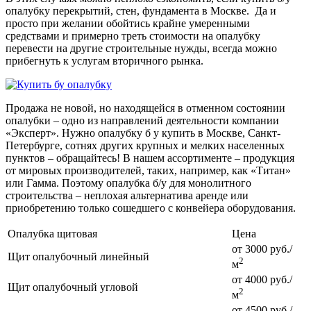
опалубку перекрытий
, стен, фундамента
в Москве.
Да и
просто при желании обойтись крайне умеренными
средствами и примерно треть стоимости на опалубку
перевести на другие строительные нужды, всегда можно
прибегнуть к услугам вторичного рынка.
Продажа не новой, но находящейся в отменном состоянии
опалубки – одно из направлений деятельности компании
«Эксперт». Нужно опалубку б у купить в Москве, Санкт-
Петербурге, сотнях других крупных и мелких населенных
пунктов – обращайтесь! В нашем ассортименте – продукция
от мировых производителей, таких, например, как «Титан»
или Гамма. Поэтому
опалубка б/у для монолитного
строительства
– неплохая альтернатива аренде или
приобретению только сошедшего с конвейера оборудования.
Опалубка щитовая
Цена
от 3000 руб./
Щит опалубочный линейный
2
м
от 4000 руб./
Щит опалубочный угловой
2
м
от 4500 руб./